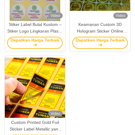
Video
Video
Stiker Label Bulat Kustom –
Keamanan Custom 3D
Stiker Logo Lingkaran Plastik
Hologram Sticker Online
PET Putih & Label Nama
Label Hologram Laser Tidak
Dapatkan Harga Terbaik
Dapatkan Harga Terbaik
Anak-Anak
Dapat Digunakan Lagi
Dengan Logo
Video
Custom Printed Gold Foil
Sticker Label Metallic yang