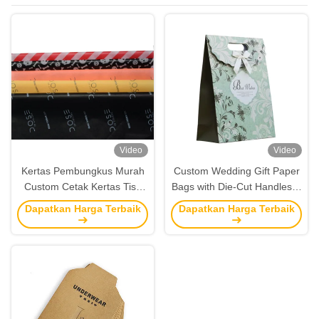
Video
Video
Kertas Pembungkus Murah
Custom Wedding Gift Paper
Custom Cetak Kertas Tisu
Bags with Die-Cut Handles &
Bermerek Kemasan Grosir
Ribbon – Luxury Party &
Dapatkan Harga Terbaik
Dapatkan Harga Terbaik
Event Packaging