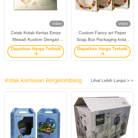
Video
Video
Cetak Kotak Kertas Emas
Custom Fancy art Paper
Mewah Kustom Dengan
Soap Box Packaging kotak
Pabrik Logo Timbul Untuk
jendela dengan cetakan
Dapatkan Harga Terbaik
Dapatkan Harga Terbaik
Krim CC
karya seni
Kotak Kemasan Bergelombang
Lihat Lebih Lanjut > >