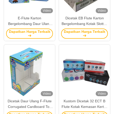
Video
Video
E-Flute Karton
Dicetak EB Flute Karton
Bergelombang Daur Ulang
Bergelombang Kotak Slotted
Paket Mainan Kotak
Untuk Peralatan Rumah
Dapatkan Harga Terbaik
Dapatkan Harga Terbaik
Pembawa Bawah Otomatis
Tangga
Video
Video
Dicetak Daur Ulang F-Flute
Kustom Dicetak 32 ECT B
Corrugated Cardboard Toy
Flute Kotak Kemasan Kertas
Boxes Window Carrier
Bergelombang Dengan