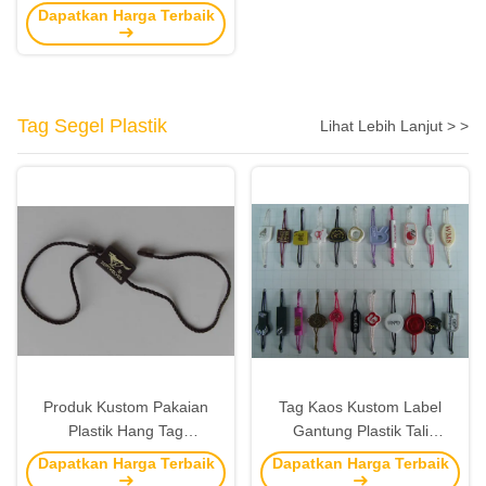
Murah dengan artwork
Dapatkan Harga Terbaik
printing
Tag Segel Plastik
Lihat Lebih Lanjut > >
Produk Kustom Pakaian
Tag Kaos Kustom Label
Plastik Hang Tag
Gantung Plastik Tali
Pengencang Pakaian Hang
Pengencang Hang Tag
Dapatkan Harga Terbaik
Dapatkan Harga Terbaik
Tag Pemasok
Plastik