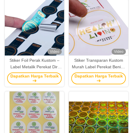
Video
Video
Stiker Foil Perak Kustom –
Stiker Transparan Kustom
Label Metalik Perekat Diri
Murah Label Perekat Bening
Tahan Air Dengan Cetakan
Tahan Air Dengan Cetakan
Dapatkan Harga Terbaik
Dapatkan Harga Terbaik
Karya Seni
Desain