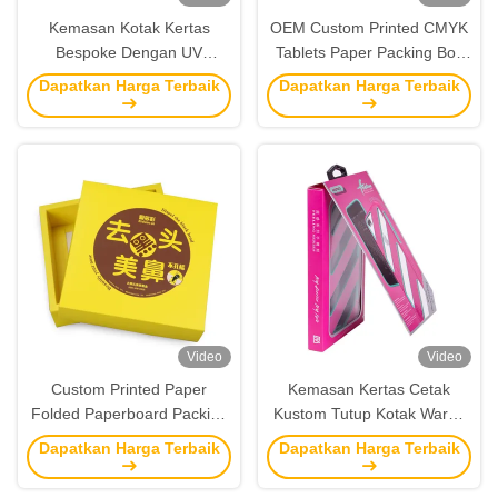
Kemasan Kotak Kertas
OEM Custom Printed CMYK
Bespoke Dengan UV
Tablets Paper Packing Box
Coating Logo Blister Tray
Factory Dengan Logo Timbul
Dapatkan Harga Terbaik
Dapatkan Harga Terbaik
Untuk Earphone
Video
Video
Custom Printed Paper
Kemasan Kertas Cetak
Folded Paperboard Packing
Kustom Tutup Kotak Warna
Box Company Dengan Tutup
Jendela Untuk Casing
Dapatkan Harga Terbaik
Dapatkan Harga Terbaik
Untuk Dijual
Ponsel