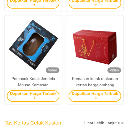
Dapatkan Harga Terbaik
Dapatkan Harga Terbaik
Packaging
Karya Seni
Video
Video
Pemasok Kotak Jendela
Kemasan kotak makanan
Mouse Kemasan
kertas bergelombang
Bergelombang Cetak
kustom daur ulang dengan
Dapatkan Harga Terbaik
Dapatkan Harga Terbaik
Kustom Dengan Baki Blister
tali pegangan
Tas Kertas Cetak Kustom
Lihat Lebih Lanjut > >