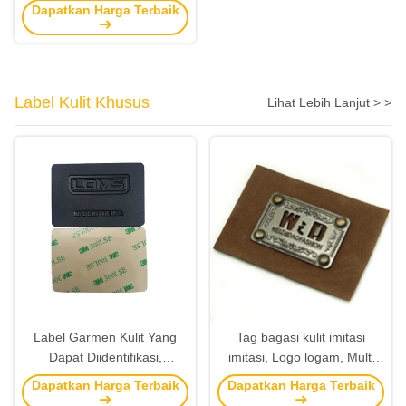
diukir & Custom Metallic
Dapatkan Harga Terbaik
Sticker
Label Kulit Khusus
Lihat Lebih Lanjut > >
Label Garmen Kulit Yang
Tag bagasi kulit imitasi
Dapat Diidentifikasi,
imitasi, Logo logam, Multi
Finishing Kulit Jeans Patch,
purpose untuk topi
Dapatkan Harga Terbaik
Dapatkan Harga Terbaik
Pita Perekat