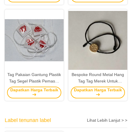
Tag Pakaian Gantung Plastik
Bespoke Round Metal Hang
Tag Segel Plastik Pemasok
Tag Tag Merek Untuk
Finishing Permukaan
Pakaian Terukir Logo
Dapatkan Harga Terbaik
Dapatkan Harga Terbaik
Penutup Epoxy
Label tenunan label
Lihat Lebih Lanjut > >