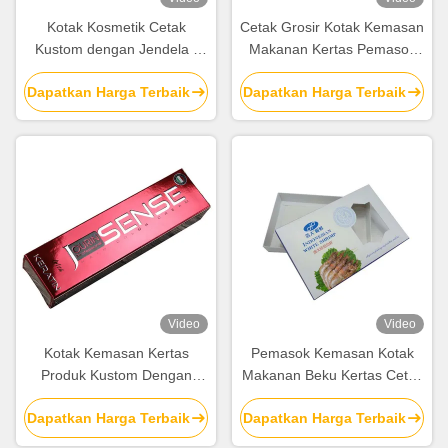
Kotak Kosmetik Cetak
Cetak Grosir Kotak Kemasan
Kustom dengan Jendela |
Makanan Kertas Pemasok
Kemasan Kertas Mewah
Kotak Makanan Karton
Dapatkan Harga Terbaik
Dapatkan Harga Terbaik
dengan Logo Foil Emas
untuk Produk Kecantikan &
Perawatan Kulit
Video
Video
Kotak Kemasan Kertas
Pemasok Kemasan Kotak
Produk Kustom Dengan
Makanan Beku Kertas Cetak
Logo Stamping Foil Perak
Grosir untuk dijual
Dapatkan Harga Terbaik
Dapatkan Harga Terbaik
Timbul