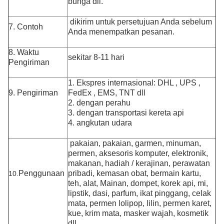
bunga dll.
dikirim untuk persetujuan Anda sebelum
7. Contoh
Anda menempatkan pesanan.
8. Waktu
sekitar 8-11 hari
Pengiriman
1. Ekspres internasional: DHL , UPS ,
9. Pengiriman
FedEx , EMS, TNT dll
2. dengan perahu
3. dengan transportasi kereta api
4. angkutan udara
pakaian, pakaian, garmen, minuman,
permen, aksesoris komputer, elektronik,
makanan, hadiah / kerajinan, perawatan
Penggunaan
pribadi, kemasan obat
, bermain kartu,
10.
teh, alat, Mainan, dompet, korek api, mi,
lipstik, dasi, parfum, ikat pinggang, celak
mata, permen lolipop, lilin, permen karet,
kue, krim mata, masker wajah, kosmetik
dll