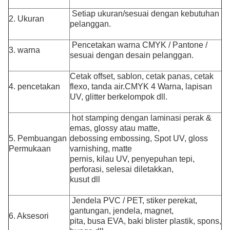
Setiap ukuran/sesuai dengan kebutuhan
2. Ukuran
pelanggan.
Pencetakan warna CMYK / Pantone /
3. warna
sesuai dengan desain pelanggan.
Cetak offset, sablon, cetak panas, cetak
4. pencetakan
flexo, tanda air.CMYK 4 Warna, lapisan
UV, glitter berkelompok dll.
hot stamping dengan laminasi perak &
emas, glossy atau matte,
5. Pembuangan
debossing embossing, Spot UV, gloss
Permukaan
varnishing, matte
pernis, kilau UV, penyepuhan
tepi,
perforasi, selesai diletakkan,
kusut dll
Jendela PVC / PET, stiker perekat,
gantungan, jendela, magnet,
6. Aksesori
pita, busa EVA, baki blister plastik, spons,