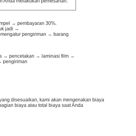
lum Anda melakukan pemesanan.
sampel → pembayaran 30%.
uk jadi →
 mengatur pengiriman → barang
s → pencetakan → laminasi film →
→ pengiriman
 yang disesuaikan, kami akan mengenakan biaya
gian biaya atau total biaya saat Anda