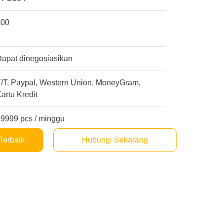
500
Dapat dinegosiasikan
T/T, Paypal, Western Union, MoneyGram,
artu Kredit
99999 pcs / minggu
Terbaik
Hubungi Sekarang