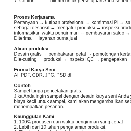
7. Contoh
dikirim untuk persetujuan Anda sebe
Proses Kerjasama
Pertanyaan → kutipan profesional → konfirmasi PI → 
sebagai desposit → mengatur produksi → inspeksi prod
informasikan waktu pengiriman → pembayaran saldo →
Diterima → layanan purna jual
Aliran produksi
Desain grafis → pembakaran pelat → pemotongan kerta
Die-cutting → produksi → inspeksi QC → pengepakan 
Format Karya Seni
AI, PDF, CDR, JPG, PSD dll
Contoh
Sampel tanpa pencetakan gratis.
Jika Anda ingin sampel dengan desain karya seni Anda
biaya kecil untuk sampel, kami akan mengembalikan seba
menempatkan pesanan.
Keunggulan Kami
1. 100% produsen dan waktu pengiriman yang cepat
2. Lebih dari 10 tahun pengalaman produksi.