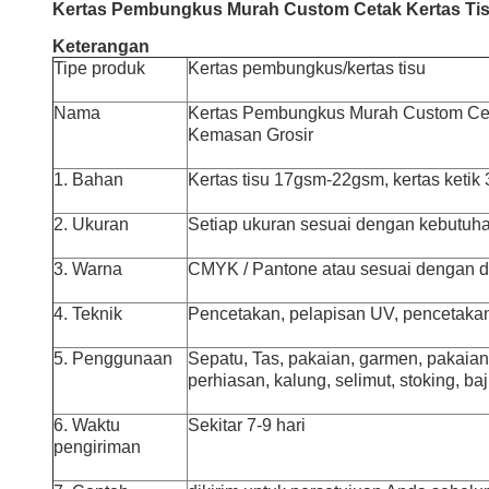
Kertas Pembungkus Murah Custom Cetak Kertas Ti
Keterangan
Tipe produk
Kertas pembungkus/kertas tisu
Nama
Kertas Pembungkus Murah Custom Cet
Kemasan Grosir
1. Bahan
Kertas tisu 17gsm-22gsm, kertas ketik
2. Ukuran
Setiap ukuran sesuai dengan kebutuh
3. Warna
CMYK / Pantone atau sesuai dengan 
4. Teknik
Pencetakan, pelapisan UV, pencetakan f
5. Penggunaan
Sepatu, Tas, pakaian, garmen, pakaian,
perhiasan, kalung, selimut, stoking, baju
6. Waktu
Sekitar 7-9 hari
pengiriman