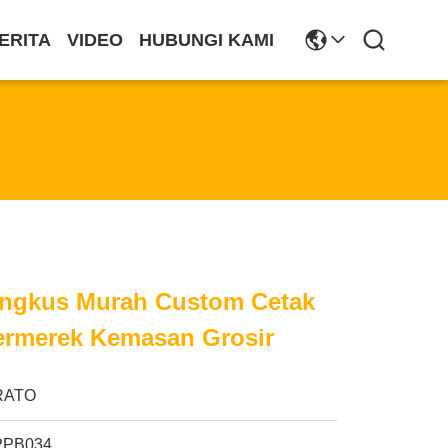
ERITA
VIDEO
HUBUNGI KAMI
ngkus Murah Custom Cetak
Bermerek Kemasan Grosir
RATO
PPB034