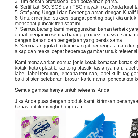
3. Tim desain profesional dan pelayanan prima.
4. Sertifikat ISO, SGS dan FSC meyakinkan Anda kualit
5. Staf yang Unggul dan Berpengalaman dengan Kualifi
6. Untuk menjadi sukses, sangat penting bagi kita untuk
mencapai puncak tren saat ini.
7. Semua barang kami menggunakan bahan terbaik yan
dapat menjamin semua barang produksi massal sama d
dengan bahan dan pengerjaan yang persis sama
8. Semua anggota tim kami sangat berpengalaman deng
sikap dan reaksi cepat beberapa gambar untuk referensi
Kami menawarkan semua jenis kotak kemasan kertas khu
kotak, kotak plastik, kantong plastik, tas anyaman, label
label, label tenunan, lencana tenunan, label kulit, tag ga
baki blister, selebaran, brosur, kartu nama, pencetakan ker
Semua gambar hanya untuk referensi Anda.
Jika Anda puas dengan produk kami, kirimkan pertanyaan
bebas untuk menghubungi kami.