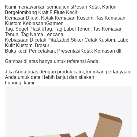
Kami menawarkan semua jenis
Pesan Kotak Karton
Bergelombang Kraft F Flute Kecil
Kemasan
Dijual
,
Kotak Kemasan Kustom, Tas Kemasan
Kustom,
Kebiasaan
Garmen
Tag,
Segel Plastik
Tag, Tag Label Tenun, Tas Kemasan
Tenun, Tag Nama
Lencana,
Kebiasaan
Dicetak
Pita,
Label Stiker Cetak Kustom, Label
Kulit Kustom, Brosur
Buku kecil
Pencetakan,
Presentasi
Kotak Kemasan dll
.
Gambar di atas hanya untuk referensi Anda.
Jika Anda puas dengan produk kami, kirimkan pertanyaan
Anda untuk detail lebih lanjut dan silakan
hubungi kami.