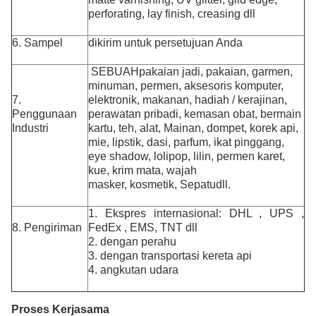
perforating, lay finish, creasing dll
6. Sampel
dikirim untuk persetujuan Anda
SEBUAH
pakaian jadi, pakaian, garmen,
minuman, permen, aksesoris komputer,
7.
elektronik, makanan, hadiah / kerajinan,
Penggunaan
perawatan pribadi, kemasan obat
, bermain
Industri
kartu, teh, alat, Mainan, dompet, korek api,
mie, lipstik, dasi,
parfum, ikat pinggang,
eye shadow, lolipop, lilin, permen karet,
kue, krim mata, wajah
masker, kosmetik
, Sepatu
dll.
1. Ekspres internasional: DHL , UPS ,
8. Pengiriman
FedEx , EMS, TNT dll
2. dengan perahu
3. dengan transportasi kereta api
4. angkutan udara
Proses Kerjasama