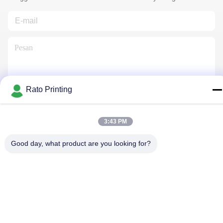
Rato Printing
Hubungi Kami
3:43 PM
Good day, what product are you looking for?
Kebijakan Privasi
|
Sitemap
| Cina Baik Kualitas kotak Kemasan
kustom Pemasok. Hak cipta © 2019-2026 Rato Printing Ltd
Semua. Semua hak dilindungi.