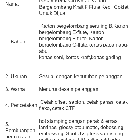
Pesan Kemasan Kotak Karton
Nama
Bergelombang Kraft F Flute Kecil Coklat
Untuk Dijual
Karton bergelombang seruling B,
Karton
bergelombang E-flute, Karton
bergelombang F-flute, Karton
1. Bahan
bergelombang G-flute,
kertas papan abu-
abu,
kertas seni, kertas kraft,
kertas gading
2. Ukuran
Sesuai dengan kebutuhan pelanggan
3. Warna
Menurut desain pelanggan
Cetak offset, sablon, cetak panas, cetak
4. Pencetakan
flexo, cetak CTP
hot stamping dengan perak & emas,
5.
laminasi glossy atau matte, debossing
Pembuangan
embossing, Spot UV, gloss varnishing,
permukaan
matte varnishing, UV glitter, gild edge,