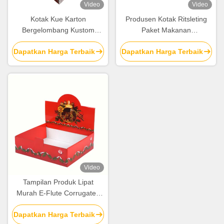
Video
Video
Kotak Kue Karton
Produsen Kotak Ritsleting
Bergelombang Kustom
Paket Makanan
Mewah Cetak Grosir Dengan
Bergelombang Dinding
Dapatkan Harga Terbaik
Dapatkan Harga Terbaik
Pegangan
Tunggal Cetak Kustom
Video
Tampilan Produk Lipat
Murah E-Flute Corrugated
Cardboard Box Printing
Dapatkan Harga Terbaik