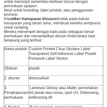
untuk menonjol sementara berbaur lancar dengan
permukaan apapun.
Ideal untuk branding, label produk, atau penggunaan
promosi.
Kita
stiker transparan khusus
dicetak pada bahan
transparan yang tahan lama, membuat mereka sempurna
untuk ramping,
Mereka menempel dengan baik pada sebagian besar
permukaan dan menampilkan desain Anda tanpa latar
belakang yang terlihat.
Nama produk
Custom Printed Clear Stickers Label
Transparent Self Adhesive Label Plastik
Pemasok Label Sticker
1Bahan
plastik
2. ukuran
disesuaikan
3.
Laminasi Glossy atau Matte, pencetakan
Penghapusan
foil perak atau emas, spot UV, Debossing,
permukaan
embossing dll