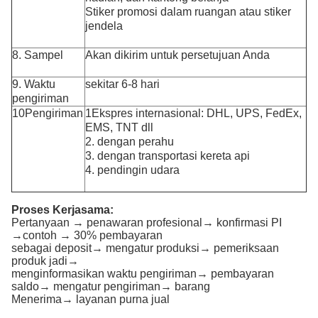
Stiker promosi dalam ruangan atau stiker
jendela
8. Sampel
Akan dikirim untuk persetujuan Anda
9. Waktu
sekitar 6-8 hari
pengiriman
10Pengiriman
1Ekspres internasional: DHL, UPS, FedEx,
EMS, TNT dll
2. dengan perahu
3. dengan transportasi kereta api
4. pendingin udara
Proses Kerjasama:
Pertanyaan → penawaran profesional→ konfirmasi PI
→contoh → 30% pembayaran
sebagai deposit→ mengatur produksi→ pemeriksaan
produk jadi→
menginformasikan waktu pengiriman→ pembayaran
saldo→ mengatur pengiriman→ barang
Menerima→ layanan purna jual