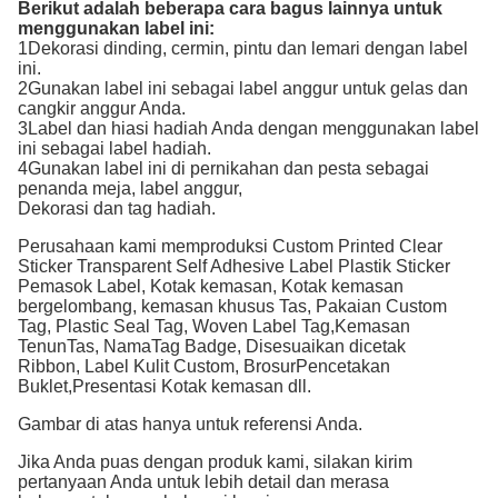
Berikut adalah beberapa cara bagus lainnya untuk
menggunakan label ini:
1Dekorasi dinding, cermin, pintu dan lemari dengan label
ini.
2Gunakan label ini sebagai label anggur untuk gelas dan
cangkir anggur Anda.
3Label dan hiasi hadiah Anda dengan menggunakan label
ini sebagai label hadiah.
4Gunakan label ini di pernikahan dan pesta sebagai
penanda meja, label anggur,
Dekorasi dan tag hadiah.
Perusahaan kami memproduksi Custom Printed Clear
Sticker Transparent Self Adhesive Label Plastik Sticker
Pemasok Label
, Kotak kemasan, Kotak kemasan
bergelombang, kemasan khusus
Tas,
Pakaian Custom
Tag, Plastic Seal Tag, Woven Label Tag,
Kemasan
Tenun
Tas, Nama
Tag Badge, Disesuaikan dicetak
Ribbon, Label Kulit Custom, Brosur
Pencetakan
Buklet,
Presentasi Kotak kemasan dll.
Gambar di atas hanya untuk referensi Anda.
Jika Anda puas dengan produk kami, silakan kirim
pertanyaan Anda untuk lebih detail dan merasa