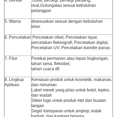
4. Bentuk
Bulat, persegi, persegi panjang,
oval,
Gulung
atau sesuai kebutuhan
pelanggan
5. Warna
disesuaikan sesuai dengan kebutuhan
klien
6. Pencetakan
Percetakan ofset, Percetakan layar,
percetakan fleksografi, Percetakan digital,
Percetakan UV, Percetakan transfer panas
7. Fitur
Perekat permanen atau lepas lingkungan,
tahan lama, fleksibel,
tahan cuaca dll
8. Lingkup
Kemasan produk untuk kosmetik, makanan,
Aplikasi
dan minuman
Label merek yang jelas untuk botol, toples,
dan wadah
Stiker logo untuk produk ritel dan buatan
tangan
Segel transparan untuk amplop, kotak
hadiah, dan kantong belanja