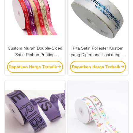
Custom Murah Double-Sided
Pita Satin Poliester Kustom
Satin Ribbon Printing
yang Dipersonalisasi dengan
Premium Ribbons Untuk
Logo Foil Biru – Pita Merek
Dapatkan Harga Terbaik
Dapatkan Harga Terbaik
Pembungkus Hadiah
Mewah