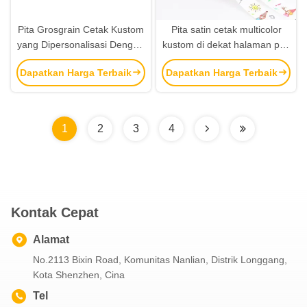
Pita Grosgrain Cetak Kustom
Pita satin cetak multicolor
yang Dipersonalisasi Dengan
kustom di dekat halaman pita
Logo 3D Timbul Untuk Merek
logo penuh warna pita
Dapatkan Harga Terbaik
Dapatkan Harga Terbaik
Mewah
1
2
3
4
Kontak Cepat
Alamat
No.2113 Bixin Road, Komunitas Nanlian, Distrik Longgang,
Kota Shenzhen, Cina
Tel