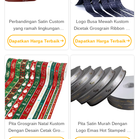
Perbandingan Satin Custom
Logo Busa Mewah Kustom
yang ramah lingkungan
Dicetak Grosgrain Ribbon 3D
dengan Logo Foil Perak
Raised Logo Branded Ribbon
Dapatkan Harga Terbaik
Dapatkan Harga Terbaik
Pita Grosgrain Natal Kustom
Pita Satin Murah Dengan
Dengan Desain Cetak Grosir
Logo Emas Hot Stamped –
Pita Dekoratif
Pabrik Pita Kustom